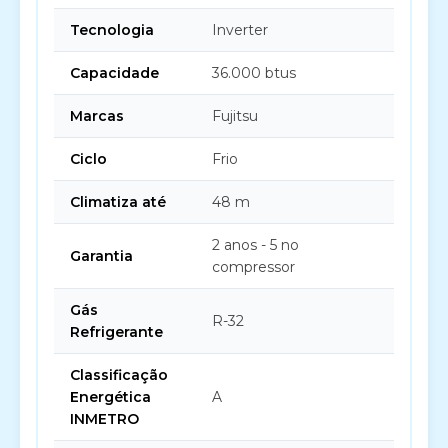
Tecnologia
Inverter
Capacidade
36.000 btus
Marcas
Fujitsu
Ciclo
Frio
Climatiza até
48 m
2 anos - 5 no
Garantia
compressor
Gás
R-32
Refrigerante
Classificação
Energética
A
INMETRO